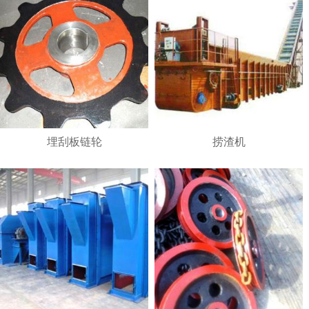
埋刮板链轮
捞渣机